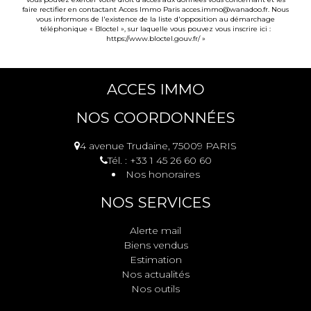
faire rectifier en contactant Acces Immo Paris acces.immo@wanadoo.fr. Nous
vous informons de l'existence de la liste d'opposition au démarchage
téléphonique « Bloctel », sur laquelle vous pouvez vous inscrire ici :
https://www.bloctel.gouv.fr/
»
ACCES IMMO
NOS COORDONNÉES
4 avenue Trudaine, 75009 PARIS
Tél. : +33 1 45 26 60 60
Nos honoraires
NOS SERVICES
Alerte mail
Biens vendus
Estimation
Nos actualités
Nos outils