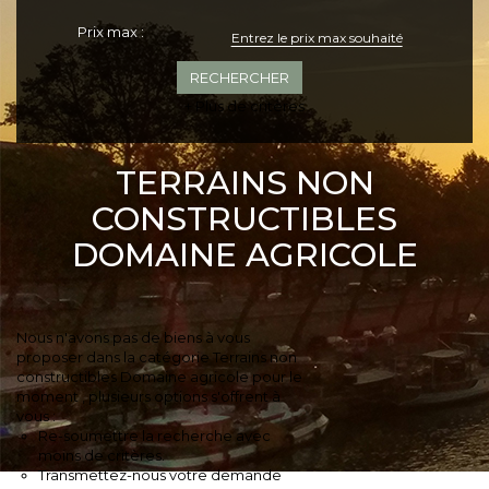
Prix max :
+ Plus de critères
TERRAINS NON
CONSTRUCTIBLES
DOMAINE AGRICOLE
Nous n'avons pas de biens à vous
proposer dans la catégorie Terrains non
constructibles Domaine agricole pour le
moment , plusieurs options s'offrent à
vous :
Re-soumettre la recherche avec
moins de critères.
Transmettez-nous votre demande