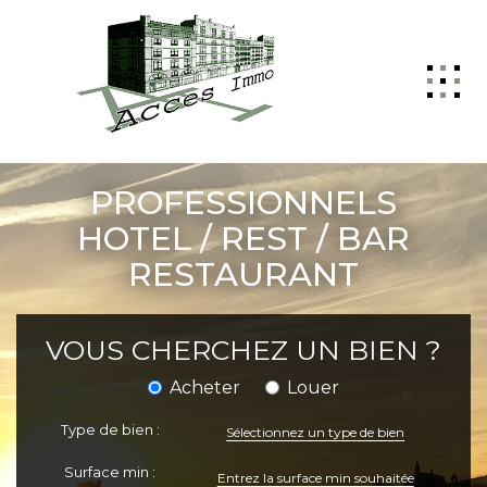
ACCUEIL
PROFESSIONNELS
GESTION
HOTEL / REST / BAR
RESTAURANT
VENTE
LOCATION
VOUS CHERCHEZ UN BIEN ?
NOTRE AGENCE
Acheter
Louer
NOUS CONTACTER
Type de bien :
Sélectionnez un type de bien
Surface min :