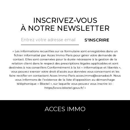
INSCRIVEZ-VOUS
À NOTRE NEWSLETTER
S'INSCRIRE
« Les informations recueillies sur ce formulaire sont enregistrées dans un
fichier informatisé par Acces Immo Paris pour gérer votre demande de
contact. Elles sont conservées pour la durée nécessaire à la gestion de la
relation client dans le respect des prescriptions légales applicables et sont
destinées à nos conseillers Conformément à la loi « informatique et libertés »,
vous pouvez exercer votre droit d'accès aux données vous concernant et les
faire rectifier en contactant Acces Immo Paris acces.immo@wanadoo.fr. Nous
vous informons de l'existence de la liste d'opposition au démarchage
téléphonique « Bloctel », sur laquelle vous pouvez vous inscrire ici :
https://www.bloctel.gouv.fr/
»
ACCES IMMO