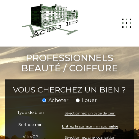
ACCUEIL
PROFESSIONNELS
GESTION
BEAUTÉ / COIFFURE
VENTE
LOCATION
VOUS CHERCHEZ UN BIEN ?
NOTRE AGENCE
Acheter
Louer
NOUS CONTACTER
Type de bien :
Sélectionnez un type de bien
Surface min :
Ville/CP :
Sélectionnez une localisation