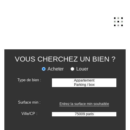
ACCUEIL
VOUS CHERCHEZ UN BIEN ?
GESTION
Acheter
Louer
VENTE
Type de bien :
LOCATION
NOTRE AGENCE
Surface min :
NOUS CONTACTER
Ville/CP :