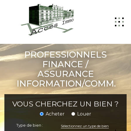
ACCUEIL
PROFESSIONNELS
GESTION
FINANCE /
ASSURANCE
VENTE
INFORMATION/COMM.
LOCATION
NOTRE AGENCE
VOUS CHERCHEZ UN BIEN ?
NOUS CONTACTER
Acheter
Louer
Type de bien :
Sélectionnez un type de bien