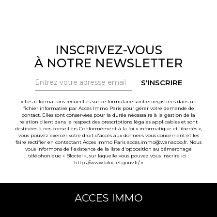
INSCRIVEZ-VOUS
À NOTRE NEWSLETTER
S'INSCRIRE
« Les informations recueillies sur ce formulaire sont enregistrées dans un
fichier informatisé par Acces Immo Paris pour gérer votre demande de
contact. Elles sont conservées pour la durée nécessaire à la gestion de la
relation client dans le respect des prescriptions légales applicables et sont
destinées à nos conseillers Conformément à la loi « informatique et libertés »,
vous pouvez exercer votre droit d'accès aux données vous concernant et les
faire rectifier en contactant Acces Immo Paris acces.immo@wanadoo.fr. Nous
vous informons de l'existence de la liste d'opposition au démarchage
téléphonique « Bloctel », sur laquelle vous pouvez vous inscrire ici :
https://www.bloctel.gouv.fr/
»
ACCES IMMO