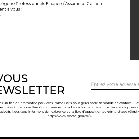
tégorie Professionnels Finance / Assurance Gestion
ent à vous :
.
-VOUS
EWSLETTER
ans un fichier informatisé par Acces Immo Paris pour gérer votre demande de contact. Elles
 destinées à nos conseillers Conformément à la loi « informatique et libertés », vous pouvez
.fr. Nous vous informons de l'existence de la liste d'opposition au démarchage téléphoniq
https://www.bloctel.gouv.fr/
»