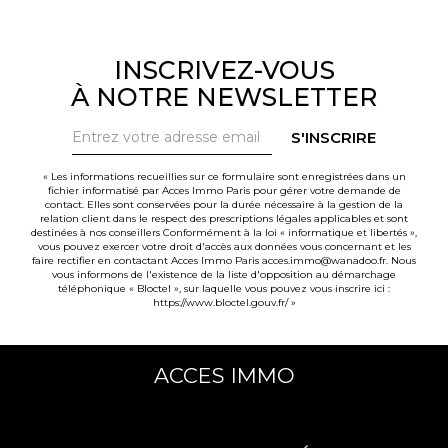
INSCRIVEZ-VOUS
À NOTRE NEWSLETTER
S'INSCRIRE
« Les informations recueillies sur ce formulaire sont enregistrées dans un
fichier informatisé par Acces Immo Paris pour gérer votre demande de
contact. Elles sont conservées pour la durée nécessaire à la gestion de la
relation client dans le respect des prescriptions légales applicables et sont
destinées à nos conseillers Conformément à la loi « informatique et libertés »,
vous pouvez exercer votre droit d'accès aux données vous concernant et les
faire rectifier en contactant Acces Immo Paris acces.immo@wanadoo.fr. Nous
vous informons de l'existence de la liste d'opposition au démarchage
téléphonique « Bloctel », sur laquelle vous pouvez vous inscrire ici :
https://www.bloctel.gouv.fr/
»
ACCES IMMO