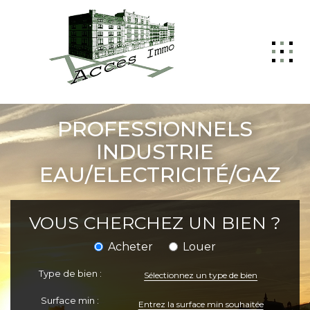
ACCUEIL
PROFESSIONNELS
GESTION
INDUSTRIE
EAU/ELECTRICITÉ/GAZ
VENTE
LOCATION
VOUS CHERCHEZ UN BIEN ?
NOTRE AGENCE
Acheter
Louer
NOUS CONTACTER
Type de bien :
Sélectionnez un type de bien
Surface min :