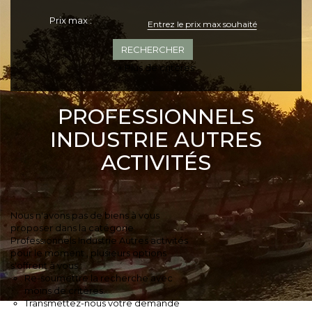
Prix max :
+ Plus de critères
PROFESSIONNELS
INDUSTRIE AUTRES
ACTIVITÉS
Nous n'avons pas de biens à vous
proposer dans la catégorie
Professionnels Industrie Autres activités
pour le moment , plusieurs options
s'offrent à vous :
Re-soumettre la recherche avec
moins de critères.
Transmettez-nous votre demande