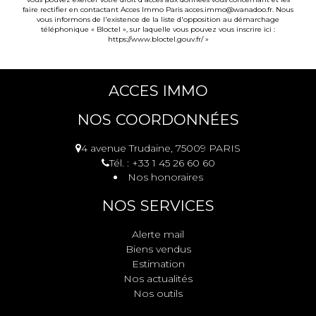
faire rectifier en contactant Acces Immo Paris acces.immo@wanadoo.fr. Nous
vous informons de l'existence de la liste d'opposition au démarchage
téléphonique « Bloctel », sur laquelle vous pouvez vous inscrire ici :
https://www.bloctel.gouv.fr/
»
ACCES IMMO
NOS COORDONNÉES
4 avenue Trudaine, 75009 PARIS
Tél. : +33 1 45 26 60 60
Nos honoraires
NOS SERVICES
Alerte mail
Biens vendus
Estimation
Nos actualités
Nos outils