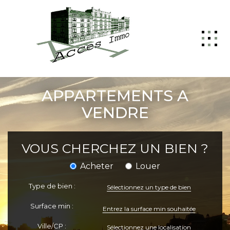
ACCUEIL
APPARTEMENTS A
GESTION
VENDRE
VENTE
LOCATION
VOUS CHERCHEZ UN BIEN ?
NOTRE AGENCE
Acheter
Louer
NOUS CONTACTER
Type de bien :
Sélectionnez un type de bien
Surface min :
Ville/CP :
Sélectionnez une localisation