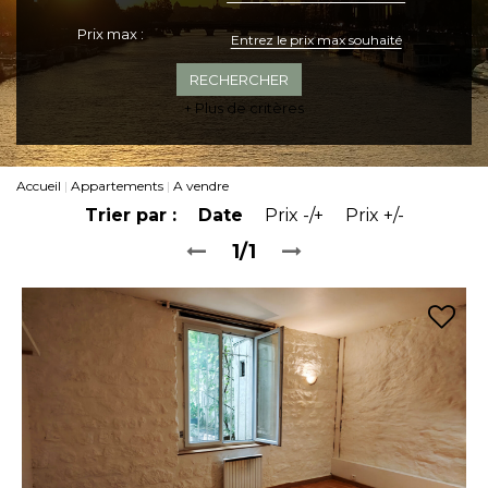
Prix max :
+ Plus de critères
Accueil
Appartements
A vendre
Trier par :
Date
Prix -/+
Prix +/-
1/1