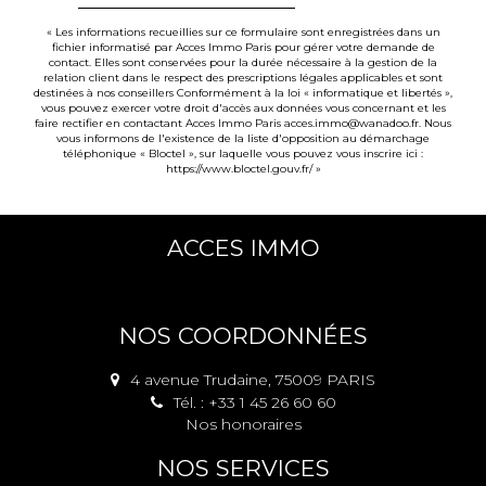
« Les informations recueillies sur ce formulaire sont enregistrées dans un
fichier informatisé par Acces Immo Paris pour gérer votre demande de
contact. Elles sont conservées pour la durée nécessaire à la gestion de la
relation client dans le respect des prescriptions légales applicables et sont
destinées à nos conseillers Conformément à la loi « informatique et libertés »,
vous pouvez exercer votre droit d'accès aux données vous concernant et les
faire rectifier en contactant Acces Immo Paris acces.immo@wanadoo.fr. Nous
vous informons de l'existence de la liste d'opposition au démarchage
téléphonique « Bloctel », sur laquelle vous pouvez vous inscrire ici :
https://www.bloctel.gouv.fr/
»
ACCES IMMO
NOS COORDONNÉES
4 avenue Trudaine, 75009 PARIS
Tél. : +33 1 45 26 60 60
Nos honoraires
NOS SERVICES