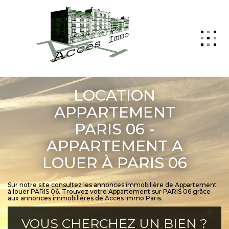
ACCUEIL
LOCATION
GESTION
APPARTEMENT
PARIS 06 -
VENTE
APPARTEMENT A
LOCATION
LOUER À PARIS 06
NOTRE AGENCE
NOUS CONTACTER
Sur notre site consultez les annonces immobilière de Appartement
à louer PARIS 06. Trouvez votre Appartement sur PARIS 06 grâce
aux annonces immobilières de Acces Immo Paris.
VOUS CHERCHEZ UN BIEN ?