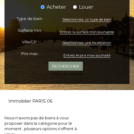
Acheter
Louer
Type de bien :
Sélectionnez un type de bien
Surface min :
Ville/CP :
Sélectionnez une localisation
Prix max :
+ Plus de critères
Immobilier PARIS 06
Nous n'avons pas de biens à vous
proposer dans la catégorie pour le
moment , plusieurs options s'offrent à
vous :