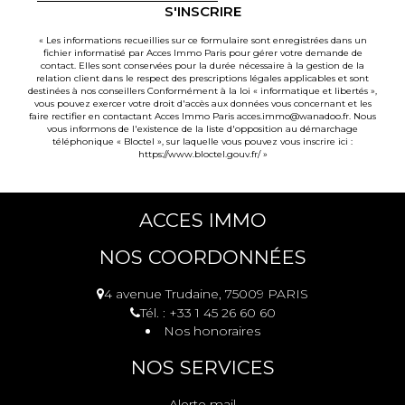
S'INSCRIRE
« Les informations recueillies sur ce formulaire sont enregistrées dans un
fichier informatisé par Acces Immo Paris pour gérer votre demande de
contact. Elles sont conservées pour la durée nécessaire à la gestion de la
relation client dans le respect des prescriptions légales applicables et sont
destinées à nos conseillers Conformément à la loi « informatique et libertés »,
vous pouvez exercer votre droit d'accès aux données vous concernant et les
faire rectifier en contactant Acces Immo Paris acces.immo@wanadoo.fr. Nous
vous informons de l'existence de la liste d'opposition au démarchage
téléphonique « Bloctel », sur laquelle vous pouvez vous inscrire ici :
https://www.bloctel.gouv.fr/
»
ACCES IMMO
NOS COORDONNÉES
4 avenue Trudaine, 75009 PARIS
Tél. : +33 1 45 26 60 60
Nos honoraires
NOS SERVICES
Alerte mail