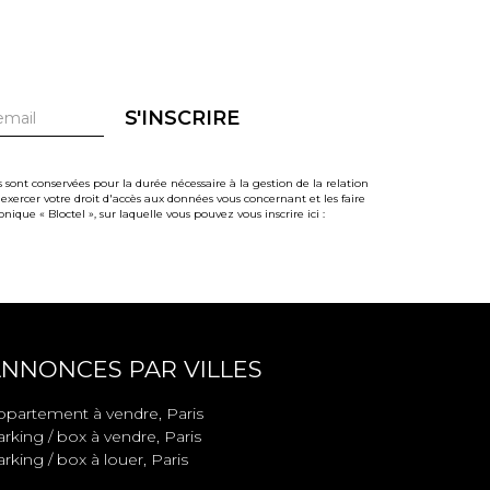
S'INSCRIRE
 sont conservées pour la durée nécessaire à la gestion de la relation
 exercer votre droit d'accès aux données vous concernant et les faire
ue « Bloctel », sur laquelle vous pouvez vous inscrire ici :
NNONCES PAR VILLES
ppartement à vendre, Paris
rking / box à vendre, Paris
rking / box à louer, Paris