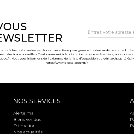
-VOUS
EWSLETTER
ans un fichier informatisé par Acces Immo Paris pour gérer votre demande de contact. Elles
 destinées à nos conseillers Conformément à la loi « informatique et libertés », vous pouvez
.fr. Nous vous informons de l'existence de la liste d'opposition au démarchage téléphoniq
https://www.bloctel.gouv.fr/
»
NOS SERVICES
A
Alerte mail
A
Biens vendus
Pa
Estimation
Pa
Nos actualités