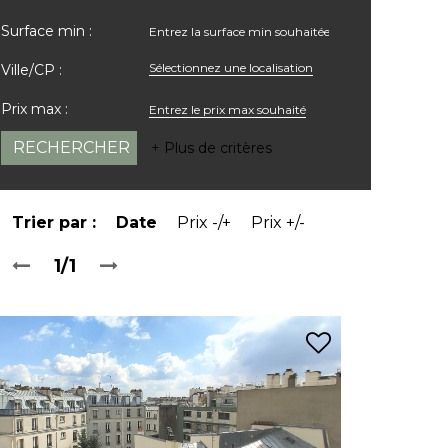
Surface min :
Sélectionnez une localisation
Ville/CP :
Prix max :
+ Plus de critères
Trier par :
Date
Prix -/+
Prix +/-
1/1