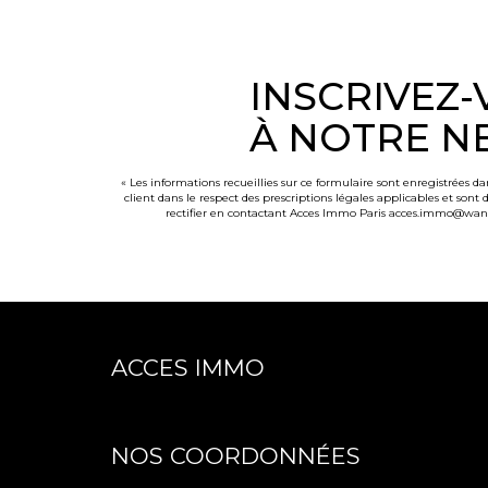
INSCRIVEZ
À NOTRE N
« Les informations recueillies sur ce formulaire sont enregistrées d
client dans le respect des prescriptions légales applicables et sont
rectifier en contactant Acces Immo Paris acces.immo@wanadoo
ACCES IMMO
NOS COORDONNÉES